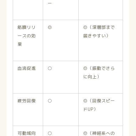
ー
筋膜リリ
◎
◎（深層部まで
ースの効
届きやすい）
果
血流促進
○
◎（振動でさら
に向上）
疲労回復
○
◎（回復スピー
ド
UP
）
可動域向
○
◎（神経系への