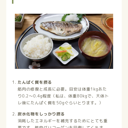
たんぱく質を摂る
筋肉の修復と成長に必要。目安は体重1kgあた
り0.2〜0.4g程度（私は、体重80kgで、大体ト
レ後にたんぱく質を50gぐらいとります。）
炭水化物をしっかり摂る
消耗したエネルギーを補充するためにとても重
要です。筋肉グリコーゲンを回復してくれま